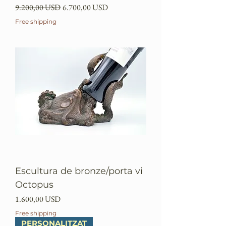
Preu normal
Preu d'oferta
9.200,00 USD
6.700,00 USD
Free shipping
Escultura de bronze/porta vi
Octopus
Preu
1.600,00 USD
Free shipping
PERSONALITZAT