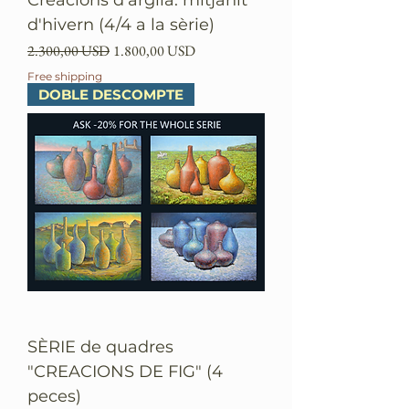
Creacions d'argila: mitjanit
d'hivern (4/4 a la sèrie)
Preu normal
Preu d'oferta
2.300,00 USD
1.800,00 USD
Free shipping
DOBLE DESCOMPTE
SÈRIE de quadres
"CREACIONS DE FIG" (4
peces)