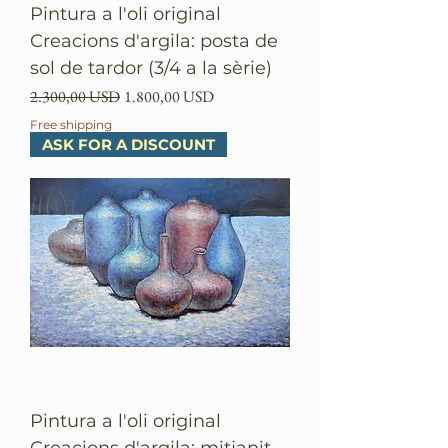
Pintura a l'oli original
Creacions d'argila: posta de
sol de tardor (3/4 a la sèrie)
Preu normal
Preu d'oferta
2.300,00 USD
1.800,00 USD
Free shipping
ASK FOR A DISCOUNT
Pintura a l'oli original